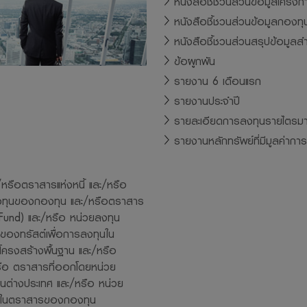
หนังสือชี้ชวนส่วนข้อมูลโครงก
หนังสือชี้ชวนส่วนข้อมูลกองท
การอนุญาตให้พนักงานลงทุนในหลักทรัพย์เพื่อตนเองได้โดยจะ ต้องปฏิบั
หนังสือชี้ชวนส่วนสรุปข้อมูลส
ๆ ที่สมาคมบริษัทจัดการลงทุนกำหนด และจะต้องเปิดเผยการลงทุนดังกล่าวใ
ข้อผูกพัน
ิษัทจัดการ จะสามารถกำกับและดูแลการซื้อขายหลักทรัพย์ของพนักงานได้
รายงาน 6 เดือนแรก
ารขอสงวนสิทธิ์ในข้อมูล เอกสาร ที่ปรากฏบนเว็บไซด์นี้ โดยห้ามมิให้ผู้ใดเ
รายงานประจำปี
ยนแบบ เผยแพร่ อ้างอิง ไม่ว่าทั้งหมดหรือบางส่วน หรือใช้วิธีการใดก็ตามเ
รายละเอียดการลงทุนรายไตรม
ษัทจัดการ
รายงานหลักทรัพย์ที่มีมูลค่ากา
ารและผู้บริหาร รวมถึงพนักงานเจ้าหน้าที่ของบริษัทจัดการ ขอสงวนสิทธิ์ที
นทุกกรณีที่เกิดขึ้นกับข้อมูล หรือระบบสื่อสารของผู้เข้าเยี่ยมชมหรือผู้ลง
หรือตราสารแห่งหนี้ และ/หรือ
้เว็บไซด์นี้
วยลงทุนของกองทุน และ/หรือตราสาร
วนสิทธิ์ในการแก้ไข ปรับปรุง หรือเปลี่ยนแปลงข้อมูลใดๆ ใน website แห่งนี
 Fund) และ/หรือ หน่วยลงทุน
บล่วงหน้าแต่อย่างใด
ของทรัสต์เพื่อการลงทุนใน
การตระหนักถึงความสำคัญของข้อมูลส่วนบุคคลของท่าน จะมุ่งมั่นรักษาควา
ครงสร้างพื้นฐาน และ/หรือ
ือ ตราสารที่ออกโดยหน่วย
ข้อมูลส่วนบุคคลของท่านไว้เป็นอย่างดี เพื่อให้มั่นใจได้ว่าข้อมูลดังกล่า
านต่างประเทศ และ/หรือ หน่วย
อเปิดเผยอย่างถูกต้องตามกฏหมาย ท่านสามารถอ่านนโยบายคุ้มครองข้อ
ุนในตราสารของกองทุน
ps://www.lhfund.co.th/Home/PrivacyNotice