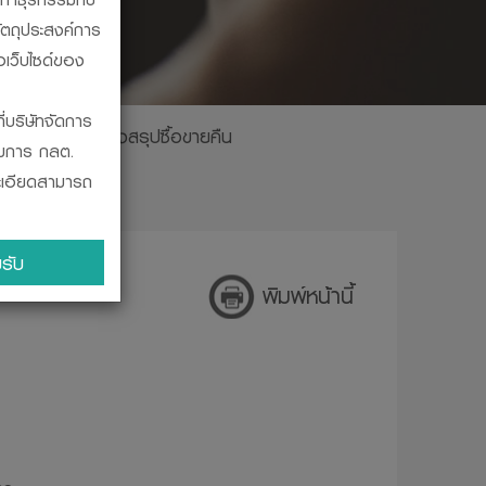
ัตถุประสงค์การ
อเว็บไซด์ของ
ี่บริษัทจัดการ
ินปันผล
ตารางสรุปซื้อขายคืน
รมการ กลต.
ละเอียดสามารถ
ะผูกพัน ในการ
รับ
บสถานะทางการ
พิมพ์หน้านี้
ินงานของ
โดยวิธีที่
จากสำนักงานคณะ
ร ก.ล.ต. ออก