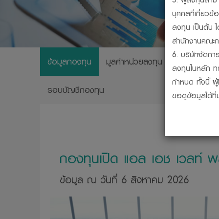
บุคคลที่เกี่ย
ลงทุน เป็นต้น 
สำนักงานคณะกร
6. บริษัทจัดการ
ข้อมูลกองทุน
มูลค่าหน่วยลงทุน
ผลการดำเนิ
ลงทุนในหลัก ท
กำหนด ทั้งนี้ 
รอบบัญชีกองทุน
ขอดูข้อมูลได้ท
7. กองทุนรวมเป
ชดเชยผลขาดทุน
เงินหรือผลการ
8. การวัดผลก
กองทุนเปิด แอล เอช เวลท์ 
สมาคมบริษัทจั
9. ผู้ลงทุนสาม
ข้อมูล ณ วันที่ 6 สิงหาคม 2026
บริษัทจัดการได
10. ผู้ลงทุนคว
กรรมการ ก.ล.