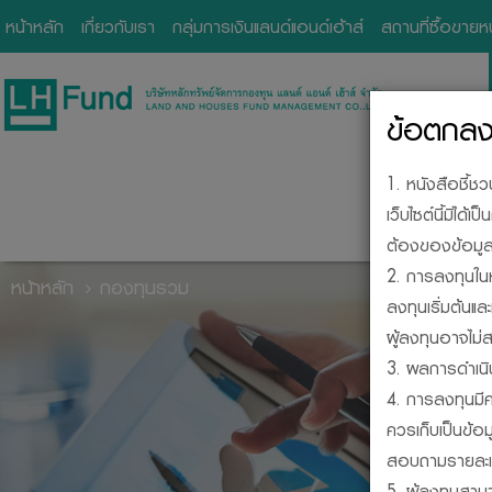
หน้าหลัก
เกี่ยวกับเรา
กลุ่มการเงินแลนด์แอนด์เฮ้าส์
สถานที่ซื้อขาย
ข้อตกลงแ
1. หนังสือชี้ช
เว็บไซต์นี้มิไ
ต้องของข้อมูลใ
2. การลงทุนในห
หน้าหลัก
กองทุนรวม
ลงทุนเริ่มต้นแ
ผู้ลงทุนอาจไม่ส
BE
3. ผลการดำเนิ
4. การลงทุนมีค
ควรเก็บเป็นข้อ
สอบถามรายละเอี
5. ผู้ลงทุนสา