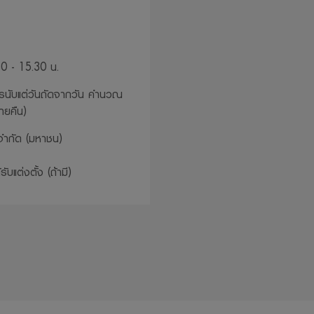
0 - 15.30 น.
นับแต่วันถัดจากวัน คำนวณ
ายคืน)
จำกัด (มหาชน)
บแต่งตั้ง (ถ้ามี)