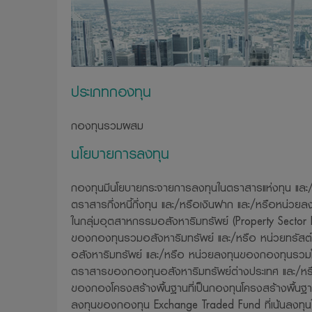
ให้ด้วย
11. บริษัทจัด
และประกาศต่าง
ทราบเพื่อที่บร
ประเภทกองทุน
12. บริษัทจัดก
ดัดแปลง ลอกเลี
กองทุนรวมผสม
อนุญาตจากบริ
นโยบายการลงทุน
13. บริษัทจัดก
ต่อความเสียหายใ
กองทุนมีนโยบายกระจายการลงทุนในตราสารแห่งทุน และ/
มาจากการเข้ามาใช
ตราสารกึ่งหนี้กึ่งทุน และ/หรือเงินฝาก และ/หรือหน่
14. บริษัทขอสง
ในกลุ่มอุตสาหกรรมอสังหาริมทรัพย์ (Property Sector
ต้องแจ้งให้ทรา
ของกองทุนรวมอสังหาริมทรัพย์ และ/หรือ หน่วยทรัสต์
15. บริษัทจัด
อสังหาริมทรัพย์ และ/หรือ หน่วยลงทุนของกองทุนรวมโ
ตราสารของกองทุนอสังหาริมทรัพย์ต่างประเทศ และ/หร
ความปลอดภัยของ
ของกองโครงสร้างพื้นฐานที่เป็นกองทุนโครงสร้างพื้นฐ
รวบรวม ใช้หรื
ลงทุนของกองทุน Exchange Traded Fund ที่เน้นลงท
htt
ได้ที่เว็บไซต์