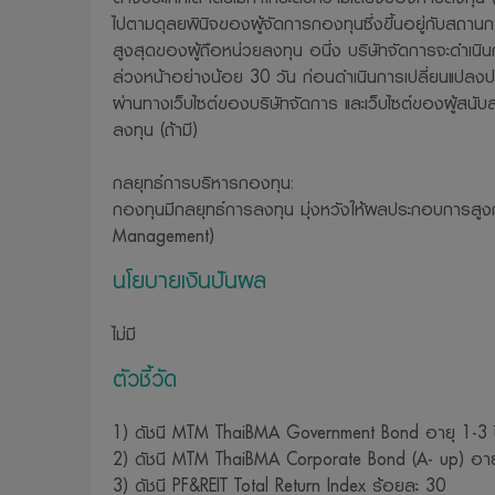
ไปตามดุลยพินิจของผู้จัดการกองทุนซึ่งขึ้นอยู่กับสถานก
สูงสุดของผู้ถือหน่วยลงทุน อนึ่ง บริษัทจัดการจะดำเนิน
ล่วงหน้าอย่างน้อย 30 วัน ก่อนดำเนินการเปลี่ยนแปลง
ผ่านทางเว็บไซต์ของบริษัทจัดการ และเว็บไซต์ของผู้สนับ
ลงทุน (ถ้ามี)
กลยุทธ์การบริหารกองทุน:
กองทุนมีกลยุทธ์การลงทุน มุ่งหวังให้ผลประกอบการสูงกว่
Management)
นโยบายเงินปันผล
ไม่มี
ตัวชี้วัด
1) ดัชนี MTM ThaiBMA Government Bond อายุ 1-3 ป
2) ดัชนี MTM ThaiBMA Corporate Bond (A- up) อายุ
3) ดัชนี PF&REIT Total Return Index ร้อยละ 30