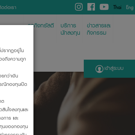
ติดต่อเรา
Thai
Eng
ธุรกิจทรัสตี
บริการ
ข่าวสารและ
พย์/REITs
นักลงทุน
กิจกรรม
ี่ปรากฏอยู่ใน
รองถึงความถูก
เข้าสู่ระบบ
อยกว่าเงิน
กรณีกองทุนเปิด
ENT
คต
ัดสินใจลงทุนและ
รงการ และ
ลงทุนของกองทุน
รทำธุรกรรมกับ