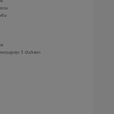
าร
ุนรวม
ติตมจรรยาบรรณ
ำคัญ
ห้บริษัทจัดการ
ผยแพร่ ทำซ้ำ
ว้นแต่จะได้รับ
าส
รลงทุนสูงสุด 5 อันดับแรก
่จะไม่รับผิดชอบ
ทุน อันเนื่อง
้ โดยไม่จำเป็น
มเป็นส่วนตัว
วจะถูกเก็บ
มูลส่วนบุคคล