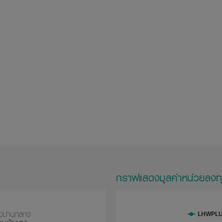
กราฟแสดงมูลค่าหน่วยลงท
LHWPLU