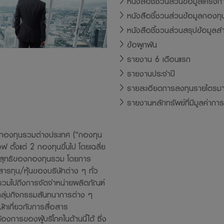
หนังสือชี้ชวนส่วนข้อมูลโครงก
หนังสือชี้ชวนส่วนข้อมูลกองท
การอนุญาตให้พนักงานลงทุนในหลักทรัพย์เพื่อตนเองได้โดยจะ ต้องปฏิบั
หนังสือชี้ชวนส่วนสรุปข้อมูลส
ๆ ที่สมาคมบริษัทจัดการลงทุนกำหนด และจะต้องเปิดเผยการลงทุนดังกล่าวใ
ข้อผูกพัน
ิษัทจัดการ จะสามารถกำกับและดูแลการซื้อขายหลักทรัพย์ของพนักงานได้
รายงาน 6 เดือนแรก
ารขอสงวนสิทธิ์ในข้อมูล เอกสาร ที่ปรากฏบนเว็บไซด์นี้ โดยห้ามมิให้ผู้ใดเ
รายงานประจำปี
ยนแบบ เผยแพร่ อ้างอิง ไม่ว่าทั้งหมดหรือบางส่วน หรือใช้วิธีการใดก็ตามเ
รายละเอียดการลงทุนรายไตรม
ษัทจัดการ
รายงานหลักทรัพย์ที่มีมูลค่ากา
ารและผู้บริหาร รวมถึงพนักงานเจ้าหน้าที่ของบริษัทจัดการ ขอสงวนสิทธิ์ที
นทุกกรณีที่เกิดขึ้นกับข้อมูล หรือระบบสื่อสารของผู้เข้าเยี่ยมชมหรือผู้ลง
องกองทุนรวมต่างประเทศ (“กองทุน
้เว็บไซด์นี้
ตั้งแต่ 2 กองทุนขึ้นไป โดยเฉลี่ย
วนสิทธิ์ในการแก้ไข ปรับปรุง หรือเปลี่ยนแปลงข้อมูลใดๆ ใน website แห่งนี
ินสุทธิของกองทุนรวม โดยการ
บล่วงหน้าแต่อย่างใด
ทุน/หุ้นของบริษัทต่าง ๆ ทั่ว
การตระหนักถึงความสำคัญของข้อมูลส่วนบุคคลของท่าน จะมุ่งมั่นรักษาควา
 รวมไปถึงการจัดจำหน่ายผลิตภัณฑ์
ในกลุ่มกิจกรรมสันทนาการต่าง ๆ
ข้อมูลส่วนบุคคลของท่านไว้เป็นอย่างดี เพื่อให้มั่นใจได้ว่าข้อมูลดังกล่า
ษัทเกี่ยวกับการสื่อสาร
อเปิดเผยอย่างถูกต้องตามกฏหมาย ท่านสามารถอ่านนโยบายคุ้มครองข้อ
งการของผู้บริโภคในด้านนี้ได้ ซึ่ง
ps://www.lhfund.co.th/Home/PrivacyNotice