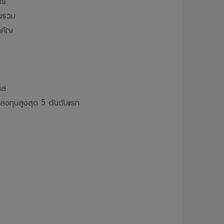
าร
ุนรวม
ติตมจรรยาบรรณ
ำคัญ
ห้บริษัทจัดการ
ผยแพร่ ทำซ้ำ
ว้นแต่จะได้รับ
าส
รลงทุนสูงสุด 5 อันดับแรก
่จะไม่รับผิดชอบ
ทุน อันเนื่อง
้ โดยไม่จำเป็น
มเป็นส่วนตัว
วจะถูกเก็บ
มูลส่วนบุคคล