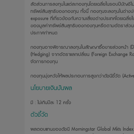
สัดส่วนการลงทุนในแต่ละกองทุนโดยเฉลี่ยในรอบปีบัญชีไม
ทรัพย์สินสุทธิของกองทุน ทั้งนี้ กองทุนจะลงทุนในต่างปร
exposure ที่เกี่ยวข้องกับความเสี่ยงต่างประเทศโดยเฉลี่
ของมูลค่าทรัพย์สินสุทธิของกองทุนหรือตามอัตราส่วน
ประกาศกำหนด
กองทุนอาจพิจารณาลงทุนในสัญญาซื้อขายล่วงหน้า (Deriv
(Hedging) จากอัตราแลกเปลี่ยน (Foreign Exchange Rat
จัดการกองทุน
กองทุนมุ่งหวังให้ผลประกอบการสูงกว่าดัชนีชี้วัด (Act
นโยบายเงินปันผล
มี : ไม่เกินปีละ 12 ครั้ง
ตัวชี้วัด
ผลตอบแทนของดัชนี Morningstar Global Mkts Index