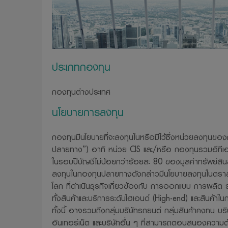
ให้ด้วย
11. บริษัทจัด
และประกาศต่าง
ทราบเพื่อที่บร
ประเภทกองทุน
12. บริษัทจัดก
ดัดแปลง ลอกเลี
กองทุนต่างประเทศ
อนุญาตจากบริ
นโยบายการลงทุน
13. บริษัทจัดก
ต่อความเสียหายใ
กองทุนมีนโยบายที่จะลงทุนในหรือมีไว้ซึ่งหน่วยลงทุนข
มาจากการเข้ามาใช
ปลายทาง”) อาทิ หน่วย CIS และ/หรือ กองทุนรวมอีทีเอฟ 
14. บริษัทขอสง
ในรอบปีบัญชีไม่น้อยกว่าร้อยละ 80 ของมูลค่าทรัพย์ส
ต้องแจ้งให้ทรา
ลงทุนในกองทุนปลายทางดังกล่าวมีนโยบายลงทุนในตราสาร
15. บริษัทจัด
โลก ที่ดำเนินธุรกิจเกี่ยวข้องกับ การออกแบบ การผลิต
ทั้งสินค้าและบริการระดับไฮเอนด์ (High-end) และสินค้า
ความปลอดภัยของ
ทั้งนี้ อาจรวมถึงกลุ่มบริษัทรถยนต์ กลุ่มสินค้าคงทน บริ
รวบรวม ใช้หรื
อินเทอร์เน็ต และบริษัทอื่น ๆ ที่สามารถตอบสนองความต้อ
htt
ได้ที่เว็บไซต์