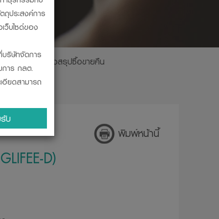
ัตถุประสงค์การ
อเว็บไซด์ของ
ี่บริษัทจัดการ
ินปันผล
ตารางสรุปซื้อขายคืน
รมการ กลต.
ละเอียดสามารถ
ะผูกพัน ในการ
รับ
บสถานะทางการ
พิมพ์หน้านี้
ินงานของ
HGLIFEE-D)
โดยวิธีที่
จากสำนักงานคณะ
ร ก.ล.ต. ออก