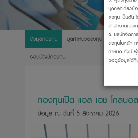
บุคคลที่เกี่ย
ลงทุน เป็นต้น 
สำนักงานคณะกร
6. บริษัทจัดการ
ข้อมูลกองทุน
มูลค่าหน่วยลงทุน
ผลการดำเนิ
ลงทุนในหลัก ท
กำหนด ทั้งนี้ 
รอบบัญชีกองทุน
ขอดูข้อมูลได้ท
7. กองทุนรวมเป
ชดเชยผลขาดทุน
เงินหรือผลการ
8. การวัดผลก
กองทุนเปิด แอล เอช โกลบอล ไ
สมาคมบริษัทจั
9. ผู้ลงทุนสาม
ข้อมูล ณ วันที่ 5 สิงหาคม 2026
บริษัทจัดการได
10. ผู้ลงทุนคว
กรรมการ ก.ล.