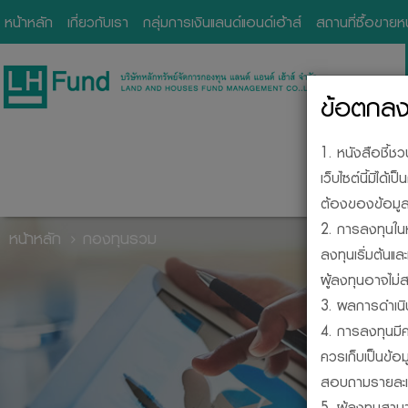
หน้าหลัก
เกี่ยวกับเรา
กลุ่มการเงินแลนด์แอนด์เฮ้าส์
สถานที่ซื้อขาย
ข้อตกลงแ
1. หนังสือชี้ช
เว็บไซต์นี้มิไ
ต้องของข้อมูลใ
2. การลงทุนในห
หน้าหลัก
กองทุนรวม
ลงทุนเริ่มต้นแ
ผู้ลงทุนอาจไม่ส
BE
3. ผลการดำเนิ
4. การลงทุนมีค
ควรเก็บเป็นข้อ
สอบถามรายละเอี
5. ผู้ลงทุนสา