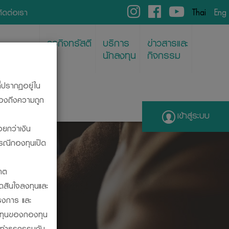
ติดต่อเรา
Thai
Eng
ธุรกิจทรัสตี
บริการ
ข่าวสารและ
พย์/REITs
นักลงทุน
กิจกรรม
ี่ปรากฏอยู่ใน
รองถึงความถูก
เข้าสู่ระบบ
อยกว่าเงิน
กรณีกองทุนเปิด
ENT
คต
ัดสินใจลงทุนและ
รงการ และ
ลงทุนของกองทุน
รทำธุรกรรมกับ