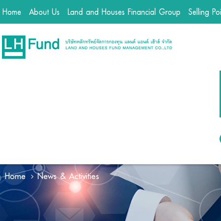
Home
About Us
Land and Houses Financial Group
Selling Po
Home
News & Activities