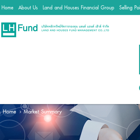
Home
About Us
Land and Houses Financial Group
Selling Po
Home
Market Summary