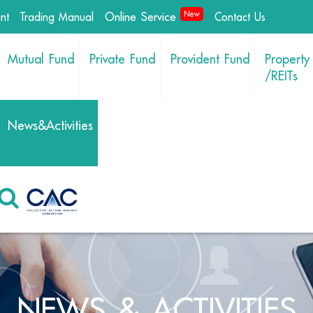
Online Service
New
int
Trading Manual
Contact Us
Mutual Fund
Private Fund
Provident Fund
Property
/REITs
News&Activities
NEWS & ACTIVITIES