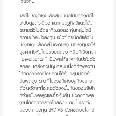
เดียวกัน
แล้วในช่วงที่เงินเฟ้อยังมีแนวโน้มทรงตัวใน
ระดับสูงต่อเนื่อง และเศรษฐกิจมีแนวโน้ม
ขยายตัวในอัตราที่ชะลอลง หุ้นกลุ่มใดมี
ความน่าสนใจลงทุน
แม้ว่าโดยปกติแล้วใน
ช่วงที่เงินเฟ้ออยู่ในระดับสูง นักลงทุนจะให้
มูลค่ากับหุ้นโดยรวมลดลง หรือที่เรียกว่า
“devaluation” เป็นผลให้ราคาหุ้นปรับตัว
ลดลง แต่ยังคงมีหุ้นกลุ่มหนึ่งที่ทำผลงาน
ได้ดีกว่าตลาดโดยรวมได้หุ้นกลุ่มนี้คือหุ้น
ปันผลสูง ขณะที่ในช่วงที่เศรษฐกิจขยาย
ตัวในอัตราที่ชะลอตัวลงนั้นหุ้นของบริษัท
ที่จ่ายปันผลสูงและซื้อหุ้นคืน ยังคงทำผล
งานได้ดีกว่าตลาดโดยรวม ดังนั้นเราจึง
มองว่ากองทุน LHDIVB ยังคงตอบโจทย์