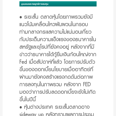
• ระยะสั้น ตลาดหุ้นโดยภาพรวมยังมี
แนวโน้มเคลื่อนไหวผันผวนในกรอบ
ท่ามกลางกระแสความไม่แน่นอนเกี่ยว
กับประเด็นความแข็งแรงของธนาคารใน
สหรัฐและยุโรปที่ยังคงอยู่ หลังจากที่มี
ข่าวว่าธนาคารได้กู้ยืมเงินก้อนใหญ่จาก
Fed เมื่อสัปดาห์ที่แล้ว โดยการปรับตัว
ขึ้นของดอกเบี้ยนโยบายเมื่ออาทิตย์ที่
ผ่านมายังคงสร้างแรงกดดันต่อภาพ
การลงทุนในภาพรวม หลังจาก FED
มองว่าการปรับลดดอกเบี้ยจะยังไม่เกิด
ขึ้นในปีนี้
• หุ้นต่างประเทศ ระยะสั้นตลาดอาจ
sideway up หลังทราบผลการประชุม