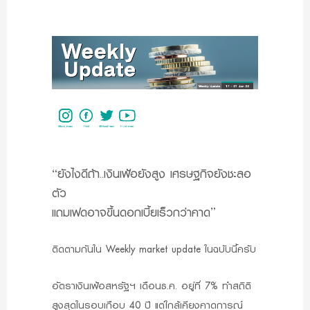
“ยังไงดีถ้า..เงินเฟ้อยังสูง เศรษฐกิจยังชะลอ
ตัว
แถมเฟดอาจขึ้นดอกเบี้ยเร็วกว่าคาด”
ติดตามกันใน Weekly market update ในฉบับนี้ครับ
อัตราเงินเฟ้อสหรัฐฯ เดือนธ.ค. อยู่ที่ 7% ทำสถิติ
สูงสุดในรอบเกือบ 40 ปี แต่ใกล้เคียงคาดการณ์