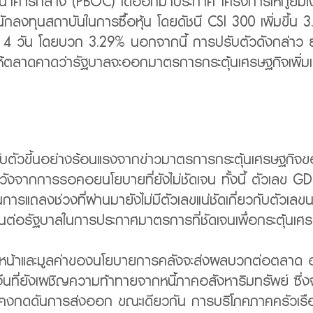
าคารกลาง (PBOC) ได้ออกมาประกาศ โครงการให้กู้ยืมเงินเพ
กลงทุนสถาบันในการซื้อหุ้น โดยดัชนี CSI 300 เพิ่มขึ้น
อบ 4 วัน โดยบวก 3.29% นอกจากนี้ การปรับตัวดังกล่าว ย
้ตลาดคาดว่ารัฐบาลจะออกมาตรการกระตุ้นเศรษฐกิจเพิ่มเติ
ปรับตัวขึ้นอย่างร้อนแรงจากข่าวมาตรการกระตุ้นเศรษฐกิ
งจากการรอคอยนโยบายที่ยังไม่ชัดเจน ทั้งนี้ ตัวเลข GDP
รแถลงช่วงที่ผ่านมายังไม่มีตัวเลขแน่ชัดเกี่ยวกับตัวเล
นต่อรัฐบาลในการประกาศมาตรการที่ชัดเจนเพื่อกระตุ้นเศรษ
คืบหน้าและมูลค่าของนโยบายการคลังจะส่งผลบวกต่อตลาด 
นที่ยังเผชิญความท้าทายจากหนี้ภาคอสังหาริมทรัพย์ ซึ่ง
ยังคงกดดันการส่งออก ขณะเดียวกัน การบริโภคภาคครัวเรือ