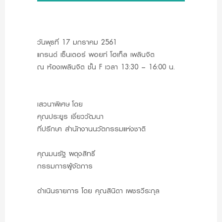
วันพุธที่ 17 มกราคม 2561
แกรนด์ เซ็นเตอร์ พอยท์ โฮเท็ล เพลินจิต
ณ ห้องเพลินจิต ชั้น F เวลา 13:30 – 16:00 น.
เสวนาพิเศษ โดย
คุณประยูร เชี่ยววัฒนา
ที่ปรึกษา สำนักงานนวัตกรรมแห่งชาติ
คุณมนรัฐ ผดุงสิทธิ์
กรรมการผู้จัดการ
ดำเนินรายการ โดย คุณสินิดา เพชรวีระกุล