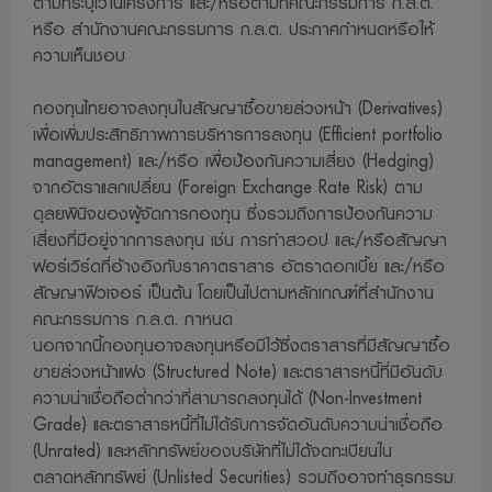
ตามที่ระบุไว้ในโครงการ และ/หรือตามที่คณะกรรมการ ก.ล.ต.
10. ผู้ลงทุนควรตรวจสอบให้แน่ใจว่าผู้ขายหน่วยลงทุนเป็นบุคคล
หรือ สำนักงานคณะกรรมการ ก.ล.ต. ประกาศกำหนดหรือให้
ความเห็นชอบ
ที่ ได้รับความเห็นชอบจากสำนักงานคณะกรรมการ ก.ล.ต. และ
ควรขอดูบัตรประจำตัวของบุคคลดังกล่าวที่สำนักงานคณะ
กองทุนไทยอาจลงทุนในสัญญาซื้อขายล่วงหน้า (Derivatives)
กรรมการ ก.ล.ต. ออกให้ด้วย
เพื่อเพิ่มประสิทธิภาพการบริหารการลงทุน (Efficient portfolio
11. บริษัทจัดการอนุญาตให้พนักงานลงทุนในหลักทรัพย์เพื่อ
management) และ/หรือ เพื่อป้องกันความเสี่ยง (Hedging)
ตนเองได้โดยจะ ต้องปฏิบัติตมจรรยาบรรณและประกาศต่างๆ ที่
จากอัตราแลกเปลี่ยน (Foreign Exchange Rate Risk) ตาม
สมาคมบริษัทจัดการลงทุนกำหนด และจะต้องเปิดเผยการลงทุน
ดุลยพินิจของผู้จัดการกองทุน ซึ่งรวมถึงการป้องกันความ
เสี่ยงที่มีอยู่จากการลงทุน เช่น การทำสวอป และ/หรือสัญญา
ดังกล่าวให้บริษัทจัดการทราบเพื่อที่บริษัทจัดการ จะสามารถ
ฟอร์เวิร์ดที่อ้างอิงกับราคาตราสาร อัตราดอกเบี้ย และ/หรือ
กำกับและดูแลการซื้อขายหลักทรัพย์ของพนักงานได้
สัญญาฟิวเจอร์ เป็นต้น โดยเป็นไปตามหลักเกณฑ์ที่สำนักงาน
12. บริษัทจัดการขอสงวนสิทธิ์ในข้อมูล เอกสาร ที่ปรากฏบน
คณะกรรมการ ก.ล.ต. กาหนด
เว็บไซด์นี้ โดยห้ามมิให้ผู้ใดเผยแพร่ ทำซ้ำ ดัดแปลง ลอกเลียนแบบ
นอกจากนี้กองทุนอาจลงทุนหรือมีไว้ซึ่งตราสารที่มีสัญญาซื้อ
เผยแพร่ อ้างอิง ไม่ว่าทั้งหมดหรือบางส่วน หรือใช้วิธีการใด
ขายล่วงหน้าแฝง (Structured Note) และตราสารหนี้ที่มีอันดับ
ก็ตามเว้นแต่จะได้รับอนุญาตจากบริษัทจัดการ
ความน่าเชื่อถือต่ำกว่าที่สามารถลงทุนได้ (Non-Investment
Grade) และตราสารหนี้ที่ไม่ได้รับการจัดอันดับความน่าเชื่อถือ
13. บริษัทจัดการและผู้บริหาร รวมถึงพนักงานเจ้าหน้าที่ของ
(Unrated) และหลักทรัพย์ของบริษัทที่ไม่ได้จดทะเบียนใน
บริษัทจัดการ ขอสงวนสิทธิ์ที่จะไม่รับผิดชอบต่อความเสียหายใน
ตลาดหลักทรัพย์ (Unlisted Securities) รวมถึงอาจทำธุรกรรม
ทุกกรณีที่เกิดขึ้นกับข้อมูล หรือระบบสื่อสารของผู้เข้าเยี่ยมชม