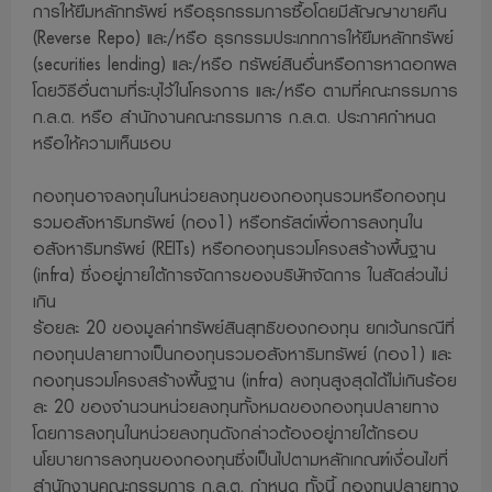
การให้ยืมหลักทรัพย์ หรือธุรกรรมการซื้อโดยมีสัญญาขายคืน
หรือผู้ลงทุน อันเนื่องมาจากการเข้ามาใช้เว็บไซด์นี้
(Reverse Repo) และ/หรือ ธุรกรรมประเภทการให้ยืมหลักทรัพย์
14. บริษัทขอสงวนสิทธิ์ในการแก้ไข ปรับปรุง หรือเปลี่ยนแปลง
(securities lending) และ/หรือ ทรัพย์สินอื่นหรือการหาดอกผล
ข้อมูลใดๆ ใน website แห่งนี้ โดยไม่จำเป็นต้องแจ้งให้ทราบล่วง
โดยวิธีอื่นตามที่ระบุไว้ในโครงการ และ/หรือ ตามที่คณะกรรมการ
ก.ล.ต. หรือ สำนักงานคณะกรรมการ ก.ล.ต. ประกาศกำหนด
หน้าแต่อย่างใด
หรือให้ความเห็นชอบ
15. บริษัทจัดการตระหนักถึงความสำคัญของข้อมูลส่วนบุคคล
ของท่าน จะมุ่งมั่นรักษาความเป็นส่วนตัว ความปลอดภัยของ
กองทุนอาจลงทุนในหน่วยลงทุนของกองทุนรวมหรือกองทุน
ข้อมูลส่วนบุคคลของท่านไว้เป็นอย่างดี เพื่อให้มั่นใจได้ว่าข้อมูล
รวมอสังหาริมทรัพย์ (กอง1) หรือทรัสต์เพื่อการลงทุนใน
ดังกล่าวจะถูกเก็บรวบรวม ใช้หรือเปิดเผยอย่างถูกต้องตามกฏ
อสังหาริมทรัพย์ (REITs) หรือกองทุนรวมโครงสร้างพื้นฐาน
หมาย ท่านสามารถอ่านนโยบายคุ้มครองข้อมูลส่วนบุคคลได้ที่
(infra) ซึ่งอยู่ภายใต้การจัดการของบริษัทจัดการ ในสัดส่วนไม่
เกิน
https://www.lhfund.co.th/Home/PrivacyNotice
เว็บไซต์
ร้อยละ 20 ของมูลค่าทรัพย์สินสุทธิของกองทุน ยกเว้นกรณีที่
กองทุนปลายทางเป็นกองทุนรวมอสังหาริมทรัพย์ (กอง1) และ
กองทุนรวมโครงสร้างพื้นฐาน (infra) ลงทุนสูงสุดได้ไม่เกินร้อย
ละ 20 ของจำนวนหน่วยลงทุนทั้งหมดของกองทุนปลายทาง
โดยการลงทุนในหน่วยลงทุนดังกล่าวต้องอยู่ภายใต้กรอบ
นโยบายการลงทุนของกองทุนซึ่งเป็นไปตามหลักเกณฑ์เงื่อนไขที่
สำนักงานคณะกรรมการ ก.ล.ต. กำหนด ทั้งนี้ กองทุนปลายทาง