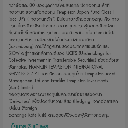
กว่าร้อยละ 80 ของมูลค่าทรัพย์สินสุทธิ ซึ่งกองทุนหลักที่
หรือทรัพย์สินอื่นเพื่อกองทุนรวมตามหลักเกณฑ์ที่สำนักงานคณะ
กองทุนจะลงทุนคือกองทุน Templeton Japan Fund Class I
กรรมการ กลต. กำหนด ทั้งนี้ ผู้ที่สนใจจะลงทุนที่ต้องการทราบ
(acc) JPY (“กองทุนหลัก”) มีนโยบายหลักของกองทุน คือ การ
ข้อมูลการลงทุน เพื่อบริษัทจัดการในรายละเอียดสามารถขอดู
ลงทุนในหลักทรัพย์ประเภทตราสารทุนของ ผู้ออกหลักทรัพย์
ข้อมูลได้ที่บริษัทจัดการ ตัวแทนและที่สำนักงานคณะกรรมการ
ซึ่งจัดตั้งขึ้นหรือมีแหล่งประกอบธุรกิจหลักอยู่ใน ประเทศญี่ปุ่น
กลต.
กองทุนหลักจดทะเบียนจัดตั้งในประเทศลักเซมเบิร์ก
(Luxembourg) ภายใต้กฎหมายของประเทศลักเซมเบิร์ก และ
7. กองทุนรวมเป็นนิติบุคคลแยกต่างหากจากบริษัทจัดการ ดังนั้น
SICAV อยู่ภายใต้หลักเกณฑ์ของ UCITS (Undertakings for
บริษัทจัดการจึงไม่มีภาระผูกพัน ในการชดเชยผลขาดทุน
Collective Investment in Transferable Securities) ซึ่งจัดตั้งและ
ของกองทุนรวม ทั้งนี้ ผลการดำเนินงานของกองทุนรวมไม่ได้
จัดการโดย FRANKLIN TEMPLETON INTERNATIONAL
ขึ้นอยู่กับสถานะทางการเงินหรือผลการดำเนินงานของบริษัท
SERVICES S.? R.L. และบริหารการลงทุนโดย Templeton Asset
จัดการ
Management Ltd and Franklin Templeton Investments
8. การวัดผลการดำเนินงานของกองทุนรวม จัดทำขึ้นตาม
(Asia) Limited.
กองทุนอาจพิจารณาลงทุนในสัญญาซื้อขายล่วงหน้า
มาตรฐานการวัดผลการดำเนินงานของสมาคมบริษัทจัดการ
(Derivatives) เพื่อป้องกันความเสี่ยง (Hedging) จากอัตราแลก
ลงทุน
เปลี่ยน (Foreign
9. ผู้ลงทุนสามารถตรวจดูแนวทางในการใช้สิทธิออกเสียง และ
Exchange Rate Risk) ตามดุลยพินิจของผู้จัดการกองทุน
ดำเนินการใช้สิทธิออกเสียงได้โดยวิธีที่บริษัทจัดการได้เปิดเผยไว้ที่
นโยบายเงินปันผล
สำนักงานของบริษัทจัดการ หรือบนเว็บไซด์ www.lhfund.co.th