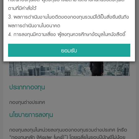
กองทุนเปิด แอล เอช เจแปน - E
ตามที่มีคำสั่งไว้
3. ผลการดำเนินงานในอดีตของกองทุนรวมมิได้เป็นสิ่งยืนยันถึง
ชนิดสะสมมูลค่า (LHJAPE-A)
ผลการดำเนินงานในอนาคต
ข้อมูล ณ วันที่ 5 สิงหาคม 2026
4. การลงทุนมีความเสี่ยง ผู้ลงทุนควรศึกษาข้อมูลในหนังสือชี้
ชวนและคู่มือภาษีก่อนการตัดสินใจลงทุนและควรเก็บเป็นข้อมูลไว้
ยอมรับ
ใช้อ้างอิงในอนาคต หากต้องการข้อมูลเพิ่มเติม สามารถขอ
ข้อมูลโครงการ และสอบถามรายละเอียดได้ที่บริษัทจัดการ หรือผู้
ติดต่อกับผู้ลงทุนหรือตัวแทนผู้ขายหน่วยลงทุนของกองทุน
5. ผู้ลงทุนสามารถตรวจสอบข้อมูลที่อาจจะมีผลต่อการตัดสิน
ประเภทกองทุน
ใจลงทุน เช่น รายงานการทำธุรกรรมกับบุคคลที่เกี่ยวข้อง
(Connected person) และรายงานการลงทุนตามอัตราส่วนที่
กองทุนต่างประเทศ
กำหนดในวัตถุประสงค์การลงทุน เป็นต้น ได้ที่สำนักงานคณะ
กรรมการ ก.ล.ต. หรือผ่านเครือข่ายทางอินเตอร์เน็ทหรือเว็บ
นโยบายการลงทุน
ไซด์ของสำนักงานคณะกรรมการ ก.ล.ต. www.sec.or.th
6. บริษัทจัดการอาจลงทุนในหลักทรัพย์หรือทรัพย์สินอื่นเพื่อ
กองทุนลงทุนในหน่วยลงทุนของกองทุนรวมต่างประเทศ (หรือ
“กองทุนหลัก (Master fund)”) โดยเฉลี่ยในรอบปีบัญชีไม่น้อย
บริษัทจัดการเช่นเดียวกันกับที่บริษัทจัดการลงทุนในหลัก ทรัพย์