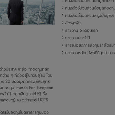
หนังสือชี้ชวนส่วนข้อมูลโครงก
หนังสือชี้ชวนส่วนข้อมูลกองท
การอนุญาตให้พนักงานลงทุนในหลักทรัพย์เพื่อตนเองได้โดยจะ ต้องปฏิบั
หนังสือชี้ชวนส่วนสรุปข้อมูลส
ๆ ที่สมาคมบริษัทจัดการลงทุนกำหนด และจะต้องเปิดเผยการลงทุนดังกล่าวใ
ข้อผูกพัน
ิษัทจัดการ จะสามารถกำกับและดูแลการซื้อขายหลักทรัพย์ของพนักงานได้
รายงาน 6 เดือนแรก
ารขอสงวนสิทธิ์ในข้อมูล เอกสาร ที่ปรากฏบนเว็บไซด์นี้ โดยห้ามมิให้ผู้ใดเ
รายงานประจำปี
ยนแบบ เผยแพร่ อ้างอิง ไม่ว่าทั้งหมดหรือบางส่วน หรือใช้วิธีการใดก็ตามเ
รายละเอียดการลงทุนรายไตรม
ษัทจัดการ
รายงานหลักทรัพย์ที่มีมูลค่ากา
ารและผู้บริหาร รวมถึงพนักงานเจ้าหน้าที่ของบริษัทจัดการ ขอสงวนสิทธิ์ที
นทุกกรณีที่เกิดขึ้นกับข้อมูล หรือระบบสื่อสารของผู้เข้าเยี่ยมชมหรือผู้ลง
่างประเทศ (หรือ “กองทุนหลัก
้เว็บไซด์นี้
่าง ๆ ที่ตั้งอยู่ในทวีปยุโรป โดย
วนสิทธิ์ในการแก้ไข ปรับปรุง หรือเปลี่ยนแปลงข้อมูลใดๆ ใน website แห่งนี
ยละ 80 ของมูลค่าทรัพย์สินสุทธิ
บล่วงหน้าแต่อย่างใด
ของกองทุน Invesco Pan European
การตระหนักถึงความสำคัญของข้อมูลส่วนบุคคลของท่าน จะมุ่งมั่นรักษาควา
ัก”) สกุลเงินยูโร (EUR) ซึ่ง
xembourg) และอยู่ภายใต้ UCITS
ข้อมูลส่วนบุคคลของท่านไว้เป็นอย่างดี เพื่อให้มั่นใจได้ว่าข้อมูลดังกล่า
อเปิดเผยอย่างถูกต้องตามกฏหมาย ท่านสามารถอ่านนโยบายคุ้มครองข้อ
ยาวโดยเน้นลงทุนในตราสารทุนของ
ps://www.lhfund.co.th/Home/PrivacyNotice