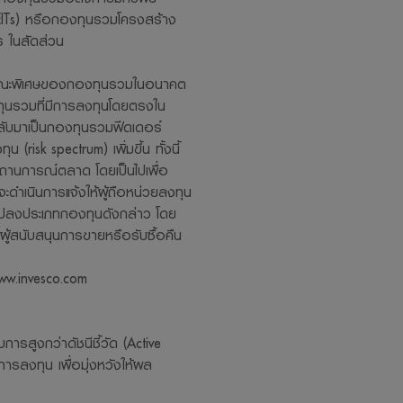
REITs) หรือกองทุนรวมโครงสร้าง
ร ในสัดส่วน
ักษณะพิเศษของกองทุนรวมในอนาคต
ุนรวมที่มีการลงทุนโดยตรงใน
ับมาเป็นกองทุนรวมฟีดเดอร์
(risk spectrum) เพิ่มขึ้น ทั้งนี้
บสถานการณ์ตลาด โดยเป็นไปเพื่อ
ะดำเนินการแจ้งให้ผู้ถือหน่วยลงทุน
แปลงประเภทกองทุนดังกล่าว โดย
ผู้สนับสนุนการขายหรือรับซื้อคืน
www.invesco.com
ารสูงกว่าดัชนีชี้วัด (Active
รลงทุน เพื่อมุ่งหวังให้ผล