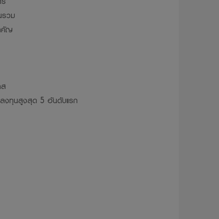
าร
ุนรวม
ติตมจรรยาบรรณ
ำคัญ
ห้บริษัทจัดการ
ผยแพร่ ทำซ้ำ
ว้นแต่จะได้รับ
าส
รลงทุนสูงสุด 5 อันดับแรก
่จะไม่รับผิดชอบ
ทุน อันเนื่อง
้ โดยไม่จำเป็น
มเป็นส่วนตัว
วจะถูกเก็บ
มูลส่วนบุคคล