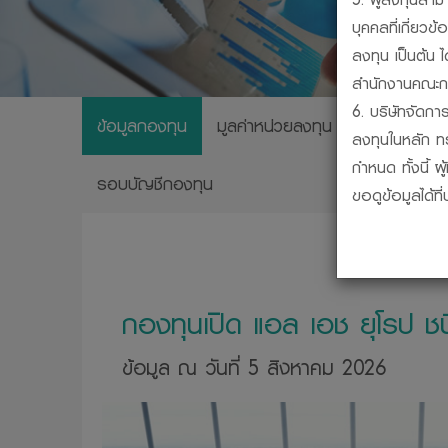
บุคคลที่เกี่ย
ลงทุน เป็นต้น 
สำนักงานคณะกร
6. บริษัทจัดการ
ข้อมูลกองทุน
มูลค่าหน่วยลงทุน
ผลการดำเนิ
ลงทุนในหลัก ท
กำหนด ทั้งนี้ 
รอบบัญชีกองทุน
ขอดูข้อมูลได้ท
7. กองทุนรวมเป
ชดเชยผลขาดทุน
เงินหรือผลการ
8. การวัดผลก
กองทุนเปิด แอล เอช ยุโรป ช
สมาคมบริษัทจั
9. ผู้ลงทุนสาม
ข้อมูล ณ วันที่ 5 สิงหาคม 2026
บริษัทจัดการได
10. ผู้ลงทุนคว
กรรมการ ก.ล.