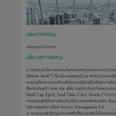
ให้ด้วย
11. บริษัทจัด
และประกาศต่าง
ทราบเพื่อที่บร
ประเภทกองทุน
12. บริษัทจัดก
ดัดแปลง ลอกเลี
กองทุนต่างประเทศ
อนุญาตจากบริ
นโยบายการลงทุน
13. บริษัทจัดก
ต่อความเสียหายใ
o กองทุนมีนโยบายลงทุนในหน่วยลงทุนของกองทุนรวมต
มาจากการเข้ามาใช
(Master fund)”) ที่มีนโยบายลงทุนในตราสารทุนของบริษัทต
14. บริษัทขอสง
จะลงทุนในกองทุนหลักเฉลี่ยในรอบปีบัญชีไม่น้อยกว่าร้อ
ต้องแจ้งให้ทรา
ซึ่งกองทุนเปิด แอล เอช ยุโรป จะลงทุนในหน่วยลงทุน
15. บริษัทจัด
Small Cap Equity Fund Class C-Acc Shares (“กองทุนหล
กองทุนหลักได้จดทะเบียนจัดตั้งในประเทศลักเซมเบิร์ก (Lu
ความปลอดภัยของ
บริหารและจัดการโดย Invesco Management S.A.
รวบรวม ใช้หรื
o กองทุนหลักมีจุดมุ่งหมายเพื่อให้เงินทุนเติบโตในระยะ
htt
ได้ที่เว็บไซต์