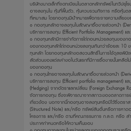
บริษัทขนาดเล็กที่จดทะเบียนในตลาดหลักทรัพย์ในทวีปยุ
อาจลงทุนใน หุ้นที่ฟื้นตัว, หุ้นควบรวมกิจการ หรือหุ้น
ที่เหมาะสม โดยกองทุนมีเป้าหมายเพื่อกระจายความเสี่
o กองทุนหลักอาจลงทุนในสัญญาซื้อขายล่วงหน้า (Deriva
บริหารการลงทุน (Efficient Portfolio Management) และ
o กองทุนหลักมีการจำกัดการไถ่ถอนหน่วยลงทุนของกองท
ของกองทุนหลักไถ่ถอนหน่วยลงทุนเกินกว่าร้อยละ 10 ข
ทุนหลัก โดยกองทุนหลักขอสงวนสิทธิ์ในการใช้ดุลยพินิจแ
สัดส่วนของแต่ละคำขอในวันแรกที่มีการซื้อขายนั้นเหลือไม
ของกองทุน
o กองทุนไทยอาจลงทุนในสัญญาซื้อขายล่วงหน้า (Derivat
บริหารการลงทุน (Efficient portfolio management) และ/
(Hedging) จากอัตราแลกเปลี่ยน (Foreign Exchange Rat
จัดการกองทุน ซึ่งจะพิจารณาจากสภาวะของตลาดการเงินใน
เกี่ยวข้อง นอกจากนี้กองทุนอาจลงทุนหรือมีไว้ซึ่งตราส
(Structured Note) และ/หรือ ทรัพย์สินอื่นหรือการหาดอกผ
โครงการ และ/หรือ ตามที่คณะกรรมการ ก.ล.ต. หรือ ส
ประกาศกำหนดหรือให้ความเห็นชอบ
o กองทุนอาจลงทุนในหน่วยลงทุนของกองทุนรวมหรือก