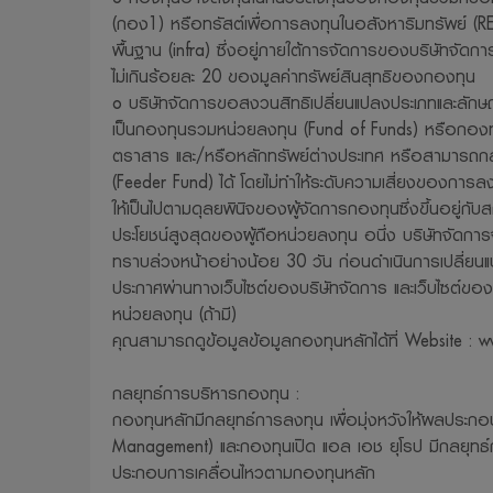
(กอง1) หรือทรัสต์เพื่อการลงทุนในอสังหาริมทรัพย์ (
พื้นฐาน (infra) ซึ่งอยู่ภายใต้การจัดการของบริษัทจัดกา
ไม่เกินร้อยละ 20 ของมูลค่าทรัพย์สินสุทธิของกองทุน
o บริษัทจัดการขอสงวนสิทธิเปลี่ยนแปลงประเภทและล
เป็นกองทุนรวมหน่วยลงทุน (Fund of Funds) หรือกองท
ตราสาร และ/หรือหลักทรัพย์ต่างประเทศ หรือสามารถกล
(Feeder Fund) ได้ โดยไม่ทำให้ระดับความเสี่ยงของการลงทุน 
ให้เป็นไปตามดุลยพินิจของผู้จัดการกองทุนซึ่งขึ้นอยู่กั
ประโยชน์สูงสุดของผู้ถือหน่วยลงทุน อนึ่ง บริษัทจัดการจ
ทราบล่วงหน้าอย่างน้อย 30 วัน ก่อนดำเนินการเปลี่ยน
ประกาศผ่านทางเว็บไซต์ของบริษัทจัดการ และเว็บไซต์ของ
หน่วยลงทุน (ถ้ามี)
คุณสามารถดูข้อมูลข้อมูลกองทุนหลักได้ที่ Website : 
กลยุทธ์การบริหารกองทุน :
กองทุนหลักมีกลยุทธ์การลงทุน เพื่อมุ่งหวังให้ผลประกอบก
Management) และกองทุนเปิด แอล เอช ยุโรป มีกลยุทธ์กา
ประกอบการเคลื่อนไหวตามกองทุนหลัก