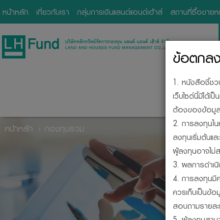
หน้าหลัก
เกี่ยวกับเรา
กลุ่มการเงินแลนด์แอนด์เฮ้าส์
สถานที่ซื้อขาย
ข้อตกลงแ
1. หนังสือชี้ช
เว็บไซต์นี้มิไ
ต้องของข้อมูลใ
2. การลงทุนในห
หน้าหลัก
กองทุนรวม
ลงทุนเริ่มต้นแ
ผู้ลงทุนอาจไม่ส
BE
3. ผลการดำเนิ
4. การลงทุนมีค
ควรเก็บเป็นข้อ
สอบถามรายละเอี
5. ผู้ลงทุนสา