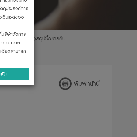
ัตถุประสงค์การ
อเว็บไซด์ของ
ี่บริษัทจัดการ
ินปันผล
ตารางสรุปซื้อขายคืน
รมการ กลต.
ละเอียดสามารถ
ะผูกพัน ในการ
รับ
บสถานะทางการ
พิมพ์หน้านี้
ินงานของ
โดยวิธีที่
จากสำนักงานคณะ
ร ก.ล.ต. ออก