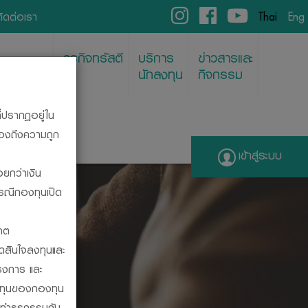
ติดต่อเรา
Thai
Eng
ธุรกิจทรัสตี
บริการ
ข่าวสารและ
พย์/REITs
นักลงทุน
กิจกรรม
ี่ปรากฏอยู่ใน
รองถึงความถูก
เข้าสู่ระบบ
อยกว่าเงิน
กรณีกองทุนเปิด
ENT
คต
ัดสินใจลงทุนและ
รงการ และ
ลงทุนของกองทุน
รทำธุรกรรมกับ