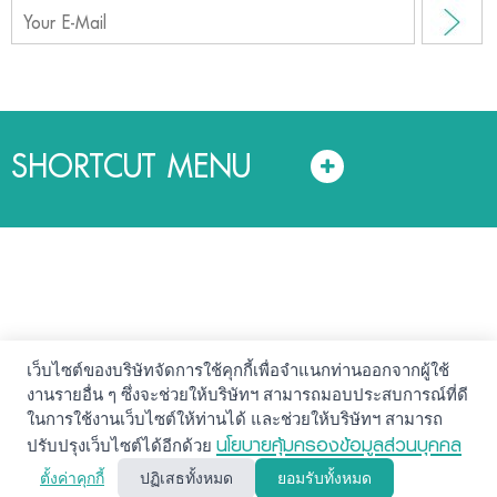
SHORTCUT MENU
เว็บไซต์ของบริษัทจัดการใช้คุกกี้เพื่อจำแนกท่านออกจากผู้ใช้
© สงวนลิขสิทธิ์ 2561. บริษัทหลักทรัพย์จัดการกองทุน แลนด์
งานรายอื่น ๆ ซึ่งจะช่วยให้บริษัทฯ สามารถมอบประสบการณ์ที่ดี
แอนด์ เฮ้าส์ จำกัด
ในการใช้งานเว็บไซต์ให้ท่านได้ และช่วยให้บริษัทฯ สามารถ
นโยบายความปลอดภัย
คำสงวนสิทธิ์
นโยบายคุ้มครองข้อมูลส่วนบุคคล
ปรับปรุงเว็บไซต์ได้อีกด้วย
นโยบายคุ้มครองข้อมูลส่วนบุคคล (Privacy Notice)
ตั้งค่าคุกกี้
ปฏิเสธทั้งหมด
ยอมรับทั้งหมด